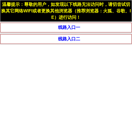
温馨提示：尊敬的用户，如发现以下线路无法访问时，请切尝试切
换其它网络WIFI或者更换其他浏览器（推荐浏览器：火狐、谷歌、I
E）进行访问！
线路入口一
线路入口二